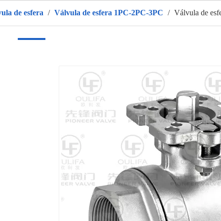
vula de esfera
/
Válvula de esfera 1PC-2PC-3PC
/
Válvula de esf
r
Produtos
Sobre nós
QUENTE
Aplicativo
Vídeo