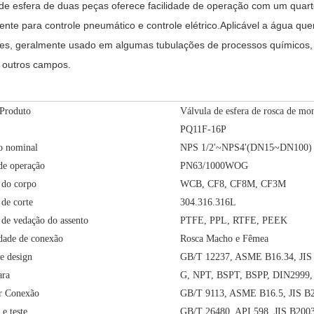
 de esfera de duas peças oferece facilidade de operação com um quarto
ente para controle pneumático e controle elétrico.Aplicável a água quen
es, geralmente usado em algumas tubulações de processos químicos,
 outros campos.
 Produto
Válvula de esfera de rosca de mo
PQ11F-16P
o nominal
NPS 1/2'~NPS4'(DN15~DN100)
de operação
PN63/1000WOG
 do corpo
WCB, CF8, CF8M, CF3M
 de corte
304.316.316L
 de vedação do assento
PTFE, PPL, RTFE, PEEK
dade de conexão
Rosca Macho e Fêmea
e design
GB/T 12237, ASME B16.34, JIS
ara
G, NPT, BSPT, BSPP, DIN2999,
r Conexão
GB/T 9113, ASME B16.5, JIS B
 e teste
GB/T 26480, API 598, JIS B200