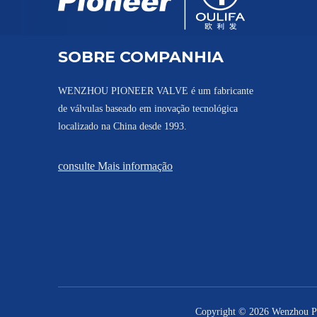
Válvula de esfera de alta pressão 2000 PSI
SOBRE COMPANHIA
WENZHOU PIONEER VALVE é um fabricante
de válvulas baseado em inovação tecnológica
localizado na China desde 1993.
consulte Mais informação
Válvula de esfera presa 3 peças Q81F
Copyright ©
2026
Wenzhou Pio