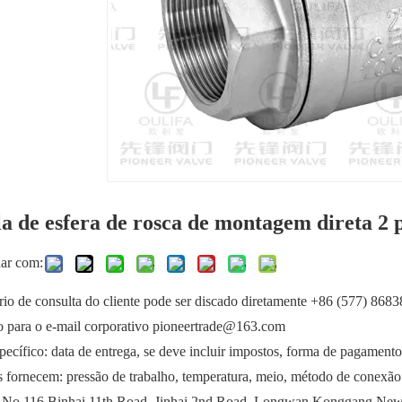
a de esfera de rosca de montagem direta 
har com:
io de consulta do cliente pode ser discado diretamente +86 (577) 868
o para o e-mail corporativo pioneertrade@163.com
ecífico: data de entrega, se deve incluir impostos, forma de pagamento e
s fornecem: pressão de trabalho, temperatura, meio, método de conexão
 No.116 Binhai 11th Road, Jinhai 2nd Road, Longwan Konggang New