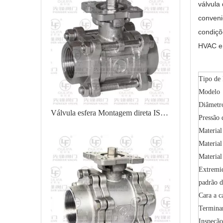
válvula
conveni
condiçõ
HVAC e
Tipo de
Modelo
Diâmetr
Válvula esfera Montagem direta ISO PQ11F
Pressão 
Material
Material
Material
Extremi
padrão d
Cara a c
Termina
Inspeção