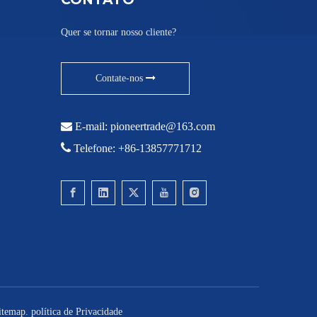
Quer se tornar nosso cliente?
Contate-nos

E-mail:
pioneertrade@163.com

Telefone: +86-13857771712
itemap
.
política de Privacidade