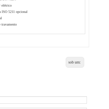
 elétrico
a ISO 5211 opcional
al
e travamento
sob um: