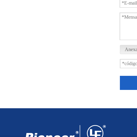
Anexa
Válvula Esférica Roscada 1000PSI PQ11F