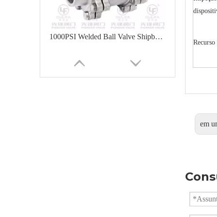
disposit
1000PSI Welded Ball Valve Shipbuilding Oil Chemical
Recurso 
em u
Cons
Válvula Esférica Soldada 3PC Q361F-16