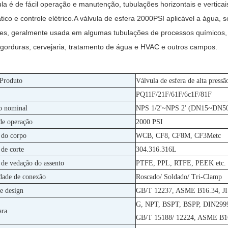
ula é de fácil operação e manutenção, tubulações horizontais e vertica
ico e controle elétrico.A válvula de esfera 2000PSI aplicável a água, so
es, geralmente usada em algumas tubulações de processos químicos, b
 gorduras, cervejaria, tratamento de água e HVAC e outros campos.
 Produto
Válvula de esfera de alta press
PQ11F/21F/61F/6c1F/81F
o nominal
NPS 1/2'~NPS 2' (DN15~DN5
de operação
2000 PSI
 do corpo
WCB, CF8, CF8M, CF3Metc
 de corte
304.316.316L
 de vedação do assento
PTFE, PPL, RTFE, PEEK etc.
dade de conexão
Roscado/ Soldado/ Tri-Clamp
e design
GB/T 12237, ASME B16.34, JI
G, NPT, BSPT, BSPP, DIN299
ara
GB/T 15188/ 12224, ASME B16