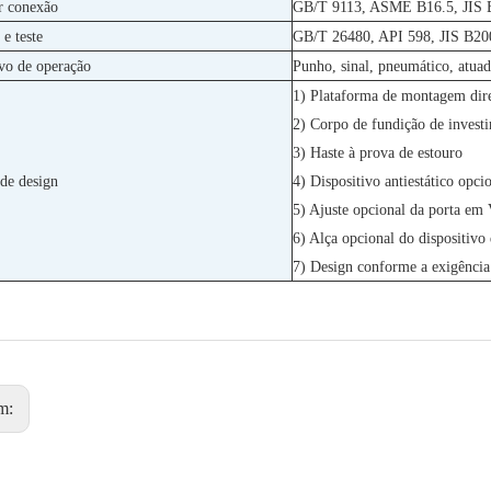
r conexão
GB/T 9113, ASME B16.5, JIS 
 e teste
GB/T 26480, API 598, JIS B20
ivo de operação
Punho, sinal, pneumático, atuad
1) Plataforma de montagem dir
2) Corpo de fundição de invest
3) Haste à prova de estouro
de design
4) Dispositivo antiestático opci
5) Ajuste opcional da porta em
6) Alça opcional do dispositivo
7) Design conforme a exigência 
m: