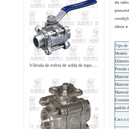
da válv
pneumát
condiçõ
óleos e
Tipo de
Modelo
Diâmetr
Válvula de esfera de solda de topo 3PC Q61F
Pressão 
Material
Material
Material
Extremi
padrão d
Cara a c