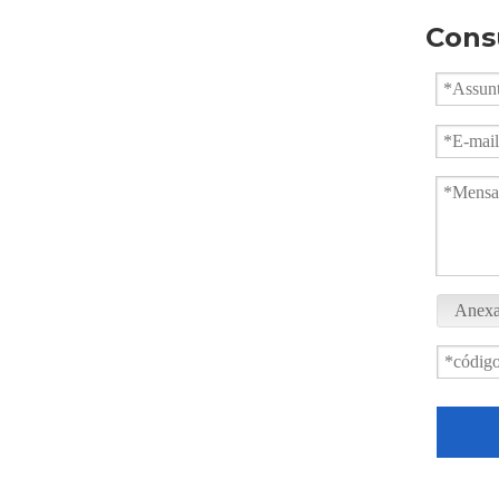
Cons
1000PSI Welded Ball Valve Shipbuilding Oil Chemical
Anexa