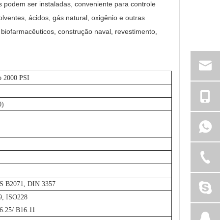
is podem ser instaladas, conveniente para controle
lventes, ácidos, gás natural, oxigênio e outras
iofarmacêuticos, construção naval, revestimento,
ão 2000 PSI
0)
S B2071, DIN 3357
9, ISO228
.25/ B16.11