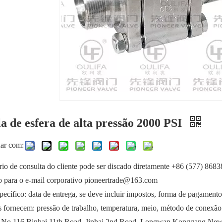
a de esfera de alta pressão 2000 PSI
har com:
io de consulta do cliente pode ser discado diretamente +86 (577) 868
o para o e-mail corporativo pioneertrade@163.com
ecífico: data de entrega, se deve incluir impostos, forma de pagamento e
s fornecem: pressão de trabalho, temperatura, meio, método de conexão
 No.116 Binhai 11th Road, Jinhai 2nd Road, Longwan Konggang New