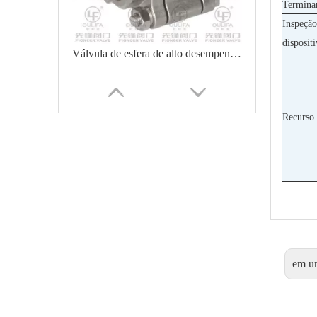
Termina
Inspeção
disposit
Válvula de esfera de alto desempenho 2000PSI PQ6c1F
Recurso 
Válvula de esfera rosqueada 3PC Q11F-100P
em u