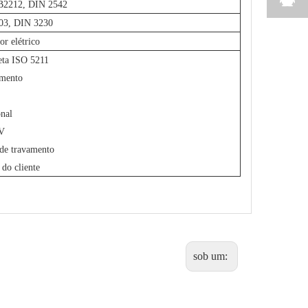
B2212, DIN 2542
03, DIN 3230
or elétrico
eta ISO 5211
imento
onal
 V
 de travamento
do cliente
sob um: