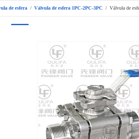
vula de esfera
/
Válvula de esfera 1PC-2PC-3PC
/
Válvula de esf
r
Produtos
Sobre nós
QUENTE
Aplicativo
Vídeo