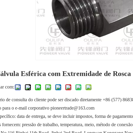
álvula Esférica com Extremidade de Rosc
har com:
io de consulta do cliente pode ser discado diretamente +86 (577) 868
o para o e-mail corporativo pioneertrade@163.com
ecífico: data de entrega, se deve incluir impostos, forma de pagamento e
s fornecem: pressão de trabalho, temperatura, meio, método de conexão
 No.116 Binhai 11th Road, Jinhai 2nd Road, Longwan Konggang New