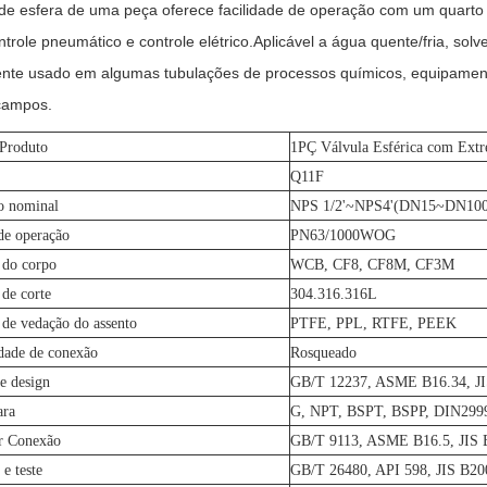
 de esfera de uma peça oferece facilidade de operação com um quarto 
ntrole pneumático e controle elétrico.Aplicável a água quente/fria, solv
nte usado em algumas tubulações de processos químicos, equipament
campos.
 Produto
1PÇ Válvula Esférica com Extr
Q11F
o nominal
NPS 1/2'~NPS4'(DN15~DN100
de operação
PN63/1000WOG
 do corpo
WCB, CF8, CF8M, CF3M
 de corte
304.316.316L
 de vedação do assento
PTFE, PPL, RTFE, PEEK
dade de conexão
Rosqueado
e design
GB/T 12237, ASME B16.34, JI
ara
G, NPT, BSPT, BSPP, DIN299
r Conexão
GB/T 9113, ASME B16.5, JIS 
 e teste
GB/T 26480, API 598, JIS B20