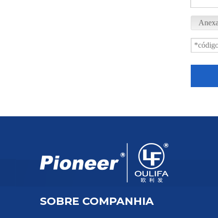
Anexa
Válvula Esférica Roscada 1000PSI PQ11F
SOBRE COMPANHIA