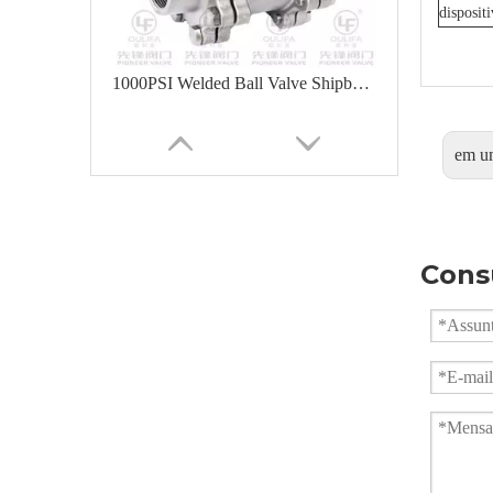
disposit
1000PSI Welded Ball Valve Shipbuilding Oil Chemical
em u
Cons
Válvula Esférica Soldada 3PC Q361F-16