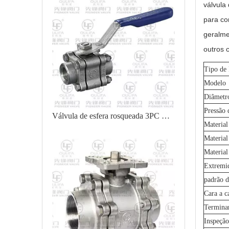
válvula
para co
geralme
outros 
Tipo de
Modelo
Diâmetr
Pressão 
Válvula de esfera rosqueada 3PC Q11F-100P
Material
Material
Material
Extremi
padrão d
Cara a c
Termina
Inspeção