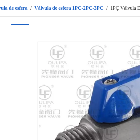
vula de esfera
/
Válvula de esfera 1PC-2PC-3PC
/
1PÇ Válvula E
r
Produtos
Sobre nós
QUENTE
Aplicativo
Vídeo