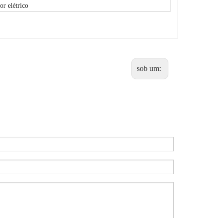
or elétrico
sob um: