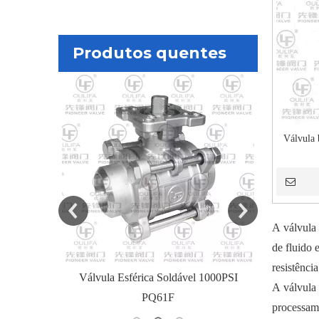
Produtos quentes
Válvula 
A válvula 
de fluido 
resistênci
 de Tanque
Válvula Esférica Soldável 1000PSI
Insulated
A válvula 
41F-16P
PQ61F
processame