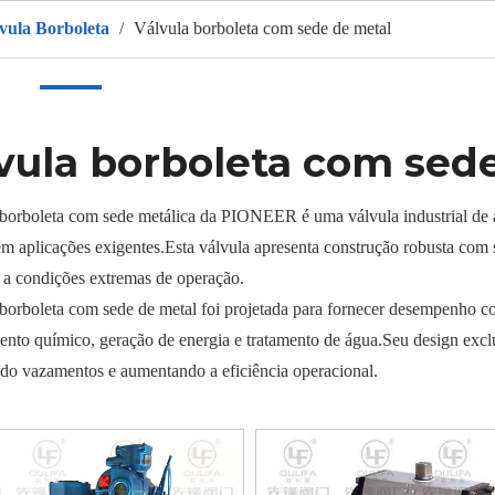
vula Borboleta
/
Válvula borboleta com sede de metal
r
Produtos
Sobre nós
QUENTE
Aplicativo
Vídeo
vula borboleta com sed
borboleta com sede metálica da PIONEER é uma válvula industrial de a
em aplicações exigentes.Esta válvula apresenta construção robusta com 
a a condições extremas de operação.
borboleta com sede de metal foi projetada para fornecer desempenho con
nto químico, geração de energia e tratamento de água.Seu design excl
do vazamentos e aumentando a eficiência operacional.