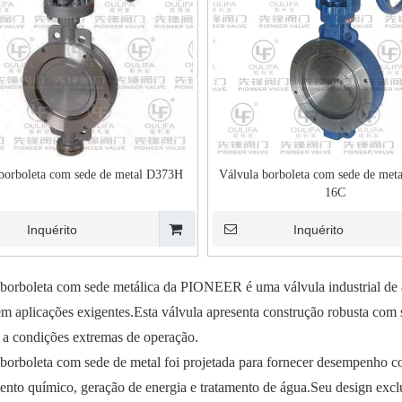
Válvula Esférica para Fundo de Tanqu
com Haste Inclinada XGQ41F-16P
borboleta com sede de metal D373H
Válvula borboleta com sede de met
16C
Inquérito
Inquérito
borboleta com sede metálica da PIONEER é uma válvula industrial de a
em aplicações exigentes.Esta válvula apresenta construção robusta com 
a a condições extremas de operação.
 Signal Flanged Ball Valve
borboleta com sede de metal foi projetada para fornecer desempenho con
Viscous Media
nto químico, geração de energia e tratamento de água.Seu design excl