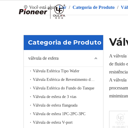
Você está aqui:
Lar
/
Categoria de Produto
/
Vál
La
Vál
Categoria de Produto
A válvula 
válvula de esfera
de fluido 
Válvula Esférica Tipo Wafer
resistênci
Válvula Esférica de Revestimento de Aquecimento
A válvula 
processame
Válvula Esférica do Fundo do Tanque
minimizan
Válvula de esfera de 3 vias
Válvula de esfera flangeada
Válvula de esfera 1PC-2PC-3PC
Válvula de esfera V-port