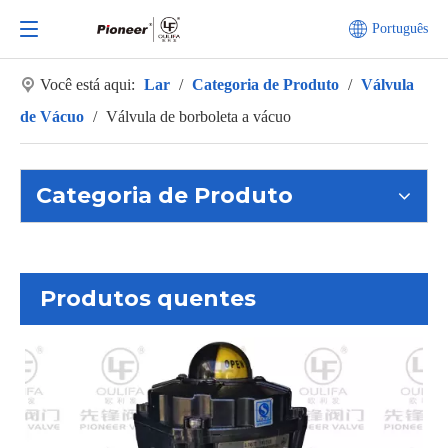
Português
Você está aqui:
Lar
/
Categoria de Produto
/
Válvula
de Vácuo
/
Válvula de borboleta a vácuo
Categoria de Produto
Produtos quentes
Válvula Esférica para Fundo 
XGQ4