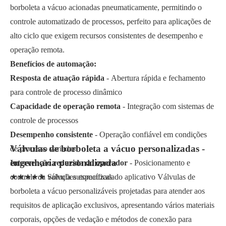
borboleta a vácuo acionadas pneumaticamente, permitindo o
controle automatizado de processos, perfeito para aplicações de
alto ciclo que exigem recursos consistentes de desempenho e
operação remota.
Benefícios de automação:
Resposta de atuação rápida
- Abertura rápida e fechamento
para controle de processo dinâmico
Capacidade de operação remota
- Integração com sistemas de
controle de processos
Desempenho consistente
- Operação confiável em condições
Válvulas de borboleta a vácuo personalizadas -
de processo variadas
engenharia personalizada
Intervenção reduzida do operador
- Posicionamento e
controle da válvula automatizada
★★★★★ Soluções específicas do aplicativo Válvulas de
borboleta a vácuo personalizáveis projetadas para atender aos
requisitos de aplicação exclusivos, apresentando vários materiais
corporais, opções de vedação e métodos de conexão para