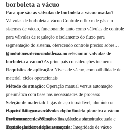
borboleta a vácuo
Para que são as válvulas de borboleta a vácuo usadas?
Válvulas de borboleta a vácuo Controle o fluxo de gás em
sistemas de vácuo, funcionando tanto como válvulas de controle
para válvulas de regulação e isolamento do fluxo para
segmentação do sistema, oferecendo controle preciso sobre
grandes faixas de condutância.
Que fatores devo considerar ao selecionar válvulas de
borboleta a vácuo?
As principais considerações incluem:
Requisitos de aplicação:
Níveis de vácuo, compatibilidade de
material, ciclos operacionais
Método de atuação:
Operação manual versus automação
pneumática com base nas necessidades de processo
Seleção de material:
Ligas de aço inoxidável, alumínio ou
especialidade para ambientes específicos
O que distingue as válvulas de borboleta pioneira a vácuo
Performance de vedação:
dos concorrentes?
Recurso das válvulas pioneiras:
Integridade a vácuo adequada e
requisitos mínimos de vazamento
Tecnologia de vedação avançada:
Integridade de vácuo