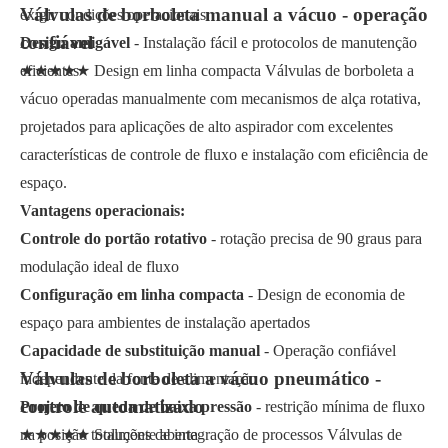
Válvulas de borboleta manual a vácuo - operação
exigir condições operacionais
confiável
Design amigável
- Instalação fácil e protocolos de manutenção
eficientes
★★★★★ Design em linha compacta Válvulas de borboleta a
vácuo operadas manualmente com mecanismos de alça rotativa,
projetados para aplicações de alto aspirador com excelentes
características de controle de fluxo e instalação com eficiência de
espaço.
Vantagens operacionais:
Controle do portão rotativo
- rotação precisa de 90 graus para
modulação ideal de fluxo
Configuração em linha compacta
- Design de economia de
espaço para ambientes de instalação apertados
Capacidade de substituição manual
- Operação confiável
Válvulas de borboleta a vácuo pneumático -
independente da fonte de alimentação
controle automatizado
Projeto de queda de baixa pressão
- restrição mínima de fluxo
na posição totalmente aberta
★★★★★ Soluções de integração de processos Válvulas de