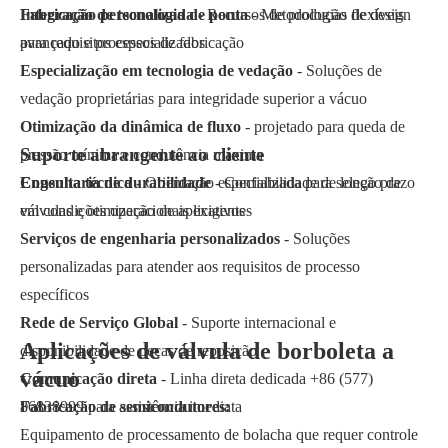
Fabricação personalizada
Integração de tecnologia de ponta
- Recursos de produção flexíveis
- Metodologias de design
para requisitos especializados
avançado e processos de fabricação
Especialização em tecnologia de vedação
- Soluções de
vedação proprietárias para integridade superior a vácuo
Otimização da dinâmica de fluxo
- projetado para queda de
Suporte abrangente ao cliente
pressão mínima e condutância máxima
Engenharia de durabilidade
Consulta técnica
- Orientação especializada para seleção de
- Confiabilidade de longo prazo
em condições operacionais exigentes
válvulas e otimização de aplicativos
Serviços de engenharia personalizados
- Soluções
personalizadas para atender aos requisitos de processo
específicos
Rede de Serviço Global
- Suporte internacional e
Aplicações de válvula de borboleta a
disponibilidade de peças de reposição
vácuo
Comunicação direta
- Linha direta dedicada +86 (577)
86838999 para assistência imediata
Fabricação de semicondutores:
Equipamento de processamento de bolacha que requer controle