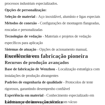
processos industriais especializados.
Opções de personalização:
Seleção de material
- Aço inoxidável, alumínio e ligas especiais
Métodos de conexão
- Configurações de montagem flangeadas,
roscadas e personalizadas
Tecnologias de vedação
- Materiais e projetos de vedação
específicos para aplicação
Sistemas de atuação
- Opções de acionamento manual,
Excelência em fabricação pioneira
pneumático e elétrico
Recursos de produção avançados
Base de fabricação de Wenzhou
- Localização estratégica com
instalações de produção abrangentes
Padrões de engenharia de qualidade
- Protocolos de teste
rigorosos, garantindo desempenho confiável
Experiência em material
- Conhecimento especializado em
Liderança de inovação técnica
materiais e revestimentos compatíveis com vácuo