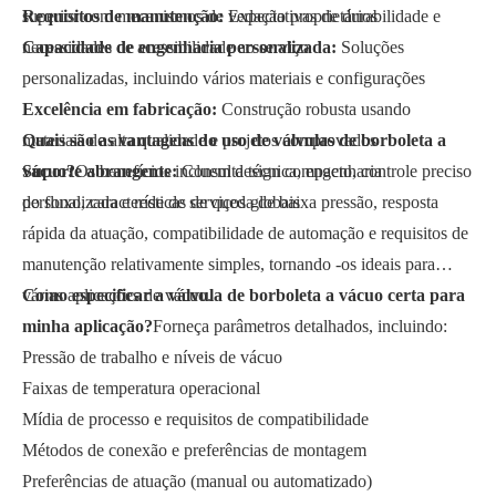
Requisitos de manutenção:
superior com mecanismos de vedação proprietários
Expectativas de durabilidade e
necessidades de acessibilidade ao serviço
Capacidade de engenharia personalizada:
Soluções
personalizadas, incluindo vários materiais e configurações
Excelência em fabricação:
Construção robusta usando
materiais de alta qualidade e projetos comprovados
Quais são as vantagens do uso de válvulas de borboleta a
Suporte abrangente:
vácuo?
Os benefícios incluem design compacto, controle preciso
Consulta técnica, engenharia
personalizada e rede de serviços globais
do fluxo, características de queda de baixa pressão, resposta
rápida da atuação, compatibilidade de automação e requisitos de
manutenção relativamente simples, tornando -os ideais para
várias aplicações de vácuo.
Como especificar a válvula de borboleta a vácuo certa para
minha aplicação?
Forneça parâmetros detalhados, incluindo:
Pressão de trabalho e níveis de vácuo
Faixas de temperatura operacional
Mídia de processo e requisitos de compatibilidade
Métodos de conexão e preferências de montagem
Preferências de atuação (manual ou automatizado)