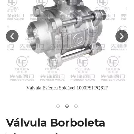
Válvula Esférica Soldável 1000PSI PQ61F
In
Válvula Borboleta