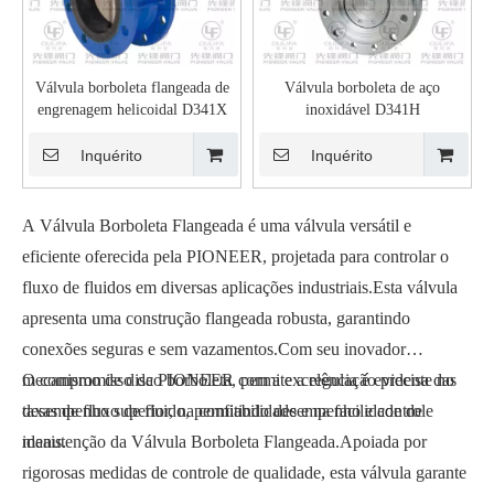
Válvula borboleta flangeada de
Válvula borboleta de aço
engrenagem helicoidal D341X
inoxidável D341H
Inquérito
Inquérito
A Válvula Borboleta Flangeada é uma válvula versátil e
eficiente oferecida pela PIONEER, projetada para controlar o
fluxo de fluidos em diversas aplicações industriais.Esta válvula
apresenta uma construção flangeada robusta, garantindo
conexões seguras e sem vazamentos.Com seu inovador
mecanismo de disco borboleta, permite a regulação precisa das
O compromisso da PIONEER com a excelência é evidente no
taxas de fluxo de fluido, permitindo desempenho e controle
desempenho superior, na confiabilidade e na facilidade de
ideais.
manutenção da Válvula Borboleta Flangeada.Apoiada por
rigorosas medidas de controle de qualidade, esta válvula garante