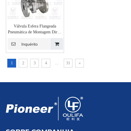
Válvula Esfera Flangeada
Pneumática de Montagem Direta
PQ641F-16P
Inquérito
1
2
3
4
...
31
»