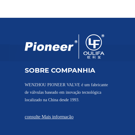
Válvula de esfera de extremidade de flange JIS Q41F-10K
SOBRE COMPANHIA
WENZHOU PIONEER VALVE é um fabricante
de válvulas baseado em inovação tecnológica
localizado na China desde 1993.
Válvula elétrica de esfera flangeada com suporte de montagem direta PQ941F
consulte Mais informação