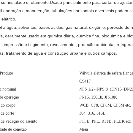
 ser instalado diretamente.Usado principalmente para cortar ou ajustar
cil operação e manutenção, tubulações horizontais e verticais podem s
 elétrico.
el a água, solventes, bases ácidas, gás natural, oxigênio, peróxido de 
is, geralmente usado em química diária, química fina, bioquímica e bio
l, impressão e tingimento, revestimento , proteção ambiental, refrigera
as, tratamento de água e construção urbana e outros campos.
 Produto
Válvula elétrica de esfera flang
Q941F
o nominal
NPS 1/2'~NPS 8' (DN15~DN2
de operação
PN16, 150Lb, JIS10K
 do corpo
WCB, CF8, CF8M, CF3M etc.
 de corte
304, 316, 316L
 de vedação do assento
PTFE, PPL, RTFE, PEEK etc.
dade de conexão
Mesa