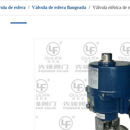
vula de esfera
/
Válvula de esfera flangeada
/
Válvula elétrica de
r
Produtos
Sobre nós
QUENTE
Aplicativo
Vídeo