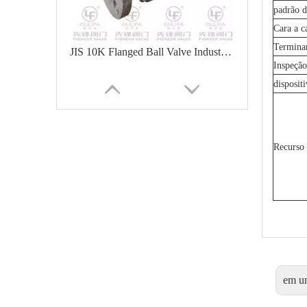
padrão d
Cara a c
Termina
JIS 10K Flanged Ball Valve Industrial Pipelines
Inspeção
disposit
Recurso 
Válvula de esfera padrão DIN Q41F-16P
em u