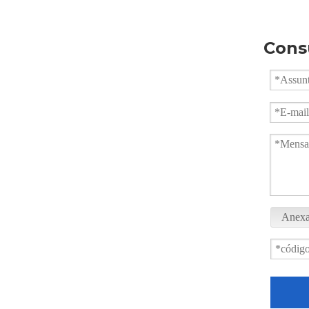
Cons
Válvula de esfera pneumática flangeada com almofada de montagem direta
Anexa