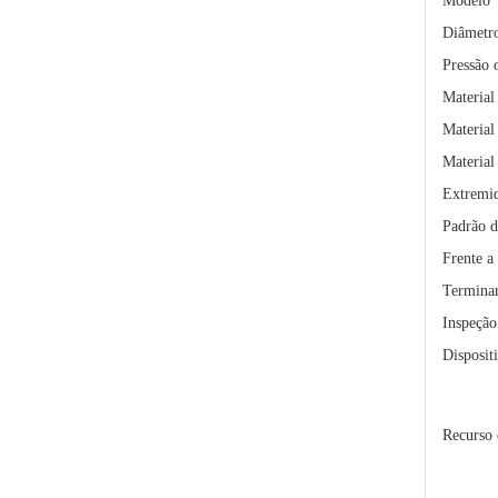
Modelo
Diâmetr
Pressão 
Material
Material
Material
Extremi
Padrão d
Plantas químicas de válvulas esféricas com flange de plataforma alta
Frente a 
Termina
Inspeção 
Disposit
Recurso 