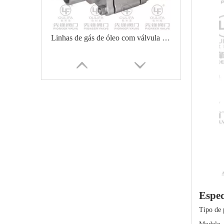
Linhas de gás de óleo com válvula de esfera soldada de topo 2000PSI
Sistemas semicondutores elétricos de válvula esférica de alto vácuo
Espec
Tipo de 