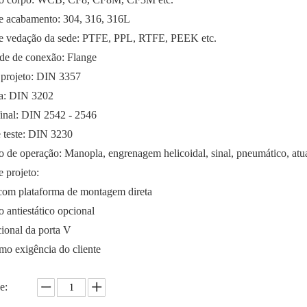
de acabamento: 304, 316, 316L
de vedação da sede: PTFE, PPL, RTFE, PEEK etc.
de de conexão: Flange
 projeto: DIN 3357
ra: DIN 3202
inal: DIN 2542 - 2546
e teste: DIN 3230
o de operação: Manopla, engrenagem helicoidal, sinal, pneumático, atua
 projeto:
com plataforma de montagem direta
o antiestático opcional
ional da porta V
mo exigência do cliente
e: