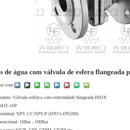
s de água com válvula de esfera flangeada
har com:
roduto: Válvula esférica com extremidade flangeada INOX
Q41F-16P
nominal: NPS 1/2'-NPS 8' (DN15-DN200)
peracional: 16Bar - 100Bar
do corpo: WCB, CF8, CF8M, CF3M etc.