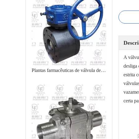
Descri
A válvu
desliga
Plantas farmacêuticas de válvula de esfera wafer de alta pressão
estrita
válvula
vazamen
certa p