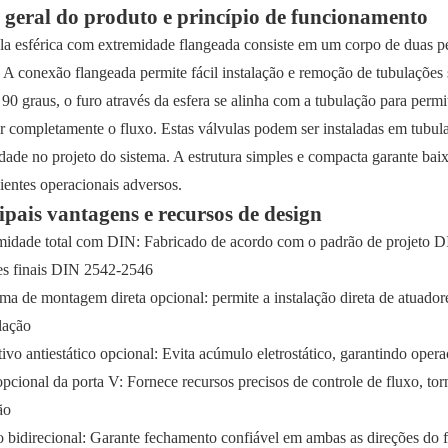
 geral do produto e princípio de funcionamento
la esférica com extremidade flangeada consiste em um corpo de duas pe
. A conexão flangeada permite fácil instalação e remoção de tubulações
 90 graus, o furo através da esfera se alinha com a tubulação para permi
r completamente o fluxo. Estas válvulas podem ser instaladas em tubula
lidade no projeto do sistema. A estrutura simples e compacta garante ba
entes operacionais adversos.
ipais vantagens e recursos de design
idade total com DIN: Fabricado de acordo com o padrão de projeto 
s finais DIN 2542-2546
rma de montagem direta opcional: permite a instalação direta de atuador
lação
tivo antiestático opcional: Evita acúmulo eletrostático, garantindo ope
opcional da porta V: Fornece recursos precisos de controle de fluxo, to
ão
 bidirecional: Garante fechamento confiável em ambas as direções do 