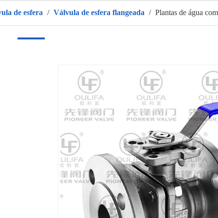
vula de esfera
/
Válvula de esfera flangeada
/
Plantas de água com
r
Produtos
Sobre nós
QUENTE
Aplicativo
Vídeo