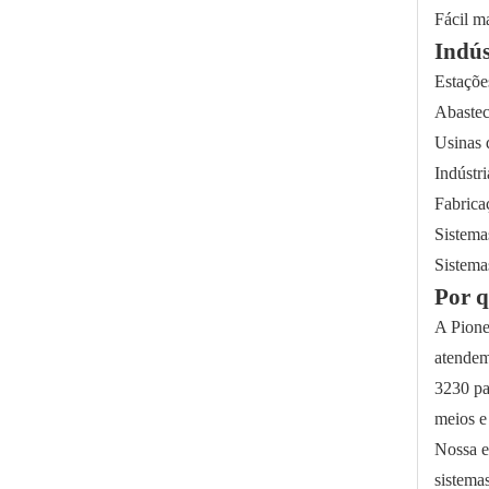
Fácil m
Indús
Estaçõe
Abastec
Usinas 
Indústr
Fabrica
Sistem
Bypass industrial de válvula esférica de 3 vias de montagem direta
Sistema
Por q
A Pione
atendem
3230 pa
meios e
Nossa e
sistema