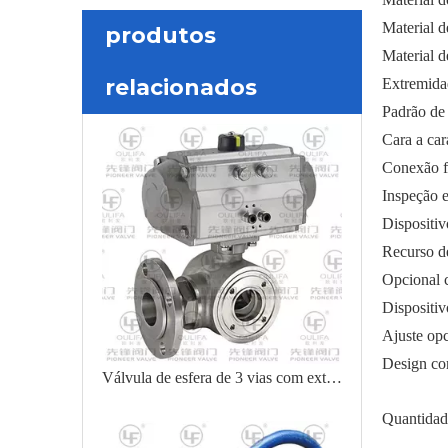
Material 
produtos
Material 
relacionados
Extremida
Padrão de
Cara a ca
Conexão f
Inspeção 
Dispositiv
Recurso de
Opcional 
Dispositiv
Ajuste opc
Design co
Válvula de esfera de 3 vias com extremidade wafer para bebidas alimentares
Quantidad