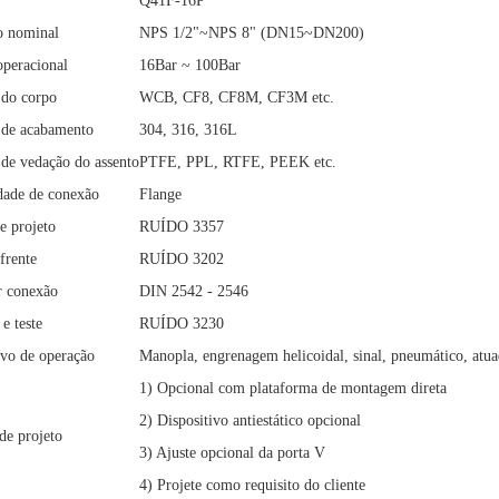
Q41F-16P
o nominal
NPS 1/2"~NPS 8" (DN15~DN200)
operacional
16Bar ~ 100Bar
 do corpo
WCB, CF8, CF8M, CF3M etc.
 de acabamento
304, 316, 316L
 de vedação do assento
PTFE, PPL, RTFE, PEEK etc.
dade de conexão
Flange
e projeto
RUÍDO 3357
frente
RUÍDO 3202
r conexão
DIN 2542 - 2546
e teste
RUÍDO 3230
ivo de operação
Manopla, engrenagem helicoidal, sinal, pneumático, atua
1) Opcional com plataforma de montagem direta
2) Dispositivo antiestático opcional
de projeto
3) Ajuste opcional da porta V
4) Projete como requisito do cliente