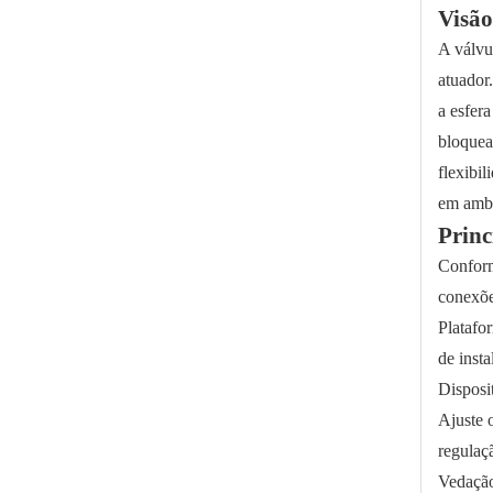
Visão
A válvu
Válvula de esfera flangeada de uso geral, óleo e gás
atuador
a esfera
bloquea
flexibi
em ambi
Princ
Conform
conexõe
Platafo
de insta
Disposi
Sistemas HVAC de válvula de esfera rosqueada de montagem ISO
Ajuste 
regulaç
Vedação