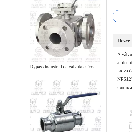
Descri
A válvu
ambient
Bypass industrial de válvula esférica de 3 vias de montagem direta
prova d
NPS12" 
química