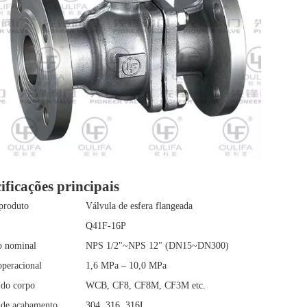
ificações principais
produto
Válvula de esfera flangeada
Q41F-16P
o nominal
NPS 1/2"~NPS 12" (DN15~DN300)
operacional
1,6 MPa – 10,0 MPa
 do corpo
WCB, CF8, CF8M, CF3M etc.
 de acabamento
304, 316, 316L