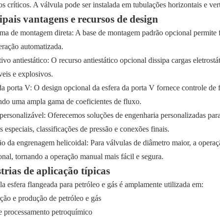
s críticos. A válvula pode ser instalada em tubulações horizontais e vert
ipais vantagens e recursos de design
rma de montagem direta: A base de montagem padrão opcional permite fá
eração automatizada.
ivo antiestático: O recurso antiestático opcional dissipa cargas eletros
eis ​​e explosivos.
da porta V: O design opcional da esfera da porta V fornece controle de 
ndo uma ampla gama de coeficientes de fluxo.
personalizável: Oferecemos soluções de engenharia personalizadas para a
s especiais, classificações de pressão e conexões finais.
o da engrenagem helicoidal: Para válvulas de diâmetro maior, a operaç
onal, tornando a operação manual mais fácil e segura.
trias de aplicação típicas
la esfera flangeada para petróleo e gás é amplamente utilizada em:
ção e produção de petróleo e gás
e processamento petroquímico