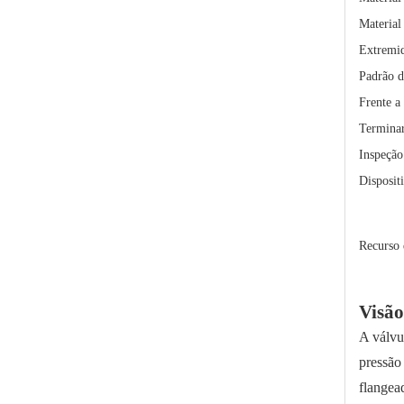
Material
Extremi
Padrão d
Frente a 
Termina
Inspeção 
Disposit
Válvula de esfera de 3 vias com extremidade wafer para bebidas alimentares
Recurso 
Visão
A válvu
pressão
flangea