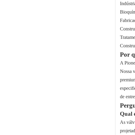
Indústri
Bioquím
Fabrica
Constru
Tratame
Constru
Por q
A Pione
Sistemas semicondutores elétricos de válvula esférica de alto vácuo
Nossa v
premium
especif
de entre
Pergu
Qual é
As válv
projeta