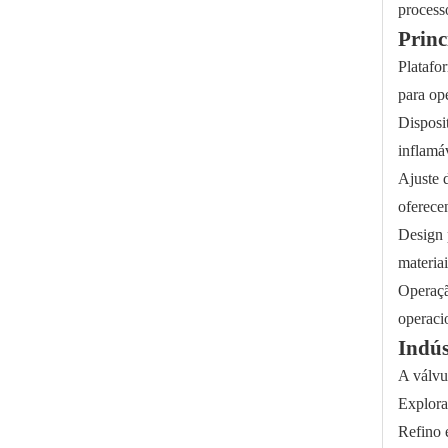
processo
Princ
Platafo
Plantas farmacêuticas de válvula de esfera wafer de alta pressão
para op
Disposit
inflamáv
Ajuste 
oferece
Design 
materiai
Operaçã
operaci
Indús
Linhas de gás de óleo com válvula de esfera soldada de topo 2000PSI
A válvu
Explora
Refino 