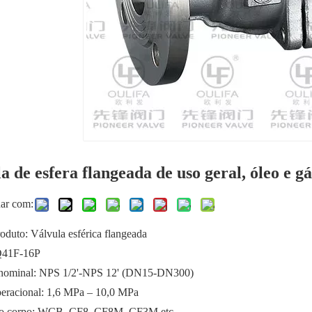
a de esfera flangeada de uso geral, óleo e g
har com:
oduto: Válvula esférica flangeada
Q41F-16P
nominal: NPS 1/2'-NPS 12' (DN15-DN300)
peracional: 1,6 MPa – 10,0 MPa
do corpo: WCB, CF8, CF8M, CF3M etc.