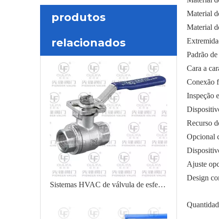
Material 
produtos
Material 
relacionados
Extremida
Padrão de
Cara a ca
Conexão f
Inspeção 
Dispositiv
Recurso de
Opcional 
Dispositiv
Ajuste opc
Design co
Sistemas HVAC de válvula de esfera rosqueada de montagem ISO
Quantidad