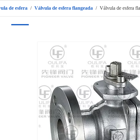
vula de esfera
/
Válvula de esfera flangeada
/
Válvula de esfera fl
r
Produtos
Sobre nós
QUENTE
Aplicativo
Vídeo