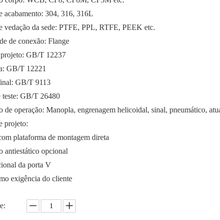
de acabamento: 304, 316, 316L
de vedação da sede: PTFE, PPL, RTFE, PEEK etc.
de de conexão: Flange
 projeto: GB/T 12237
ra: GB/T 12221
inal: GB/T 9113
e teste: GB/T 26480
o de operação: Manopla, engrenagem helicoidal, sinal, pneumático, atua
 projeto:
com plataforma de montagem direta
o antiestático opcional
ional da porta V
mo exigência do cliente
e: