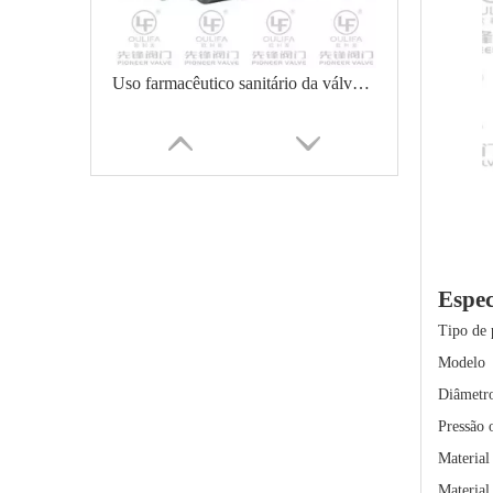
Uso farmacêutico sanitário da válvula de esfera do produto comestível
Espec
Tipo de 
Modelo
Diâmetr
Plantas de água com válvula de esfera flangeada padrão DIN
Pressão 
Material
Material