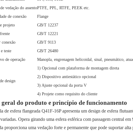
 de vedação do assento
PTFE, PPL, RTFE, PEEK etc.
dade de conexão
Flange
e projeto
GB/T 12237
frente
GB/T 12221
r conexão
GB/T 9113
e teste
GB/T 26480
ivo de operação
Manopla, engrenagem helicoidal, sinal, pneumático, atua
1) Opcional com plataforma de montagem direta
2) Dispositivo antiestático opcional
de design
3) Ajuste opcional da porta V
4) Projete como requisito do cliente
 geral do produto e princípio de funcionamento
la de esfera flangeada Q41F-16P apresenta um design de esfera flutuan
 variadas. Opera girando uma esfera esférica com passagem central em 9
da proporciona uma vedação forte e permanente que pode suportar alta p