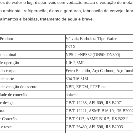
ipos de wafer e lug, disponíveis com vedação macia e vedação de meta
o ambiental, refrigeração, óleos e gorduras, fabricação de cerveja, fa
, alimentos e bebidas, tratamento de água e breve.
 Produto
Válvula Borboleta Tipo Wafer
D71X
o nominal
NPS 2'~NPS32'(DN50~DN800)
de operação
1,0~2,5MPa
 do corpo
Ferro Fundido, Aço Carbono, Aço Inox
 de corte
304.316.316L
 de vedação do assento
NBR, EPDM, PTFE etc.
dade de conexão
bolacha
e design
GB/T 12238, API 609, JIS B2071
ara
GB/T 12221, ASME B16.10, JIS B200
r Conexão
GB/T 9113, ASME B16.5, JIS B2211
 e teste
GB/T 26480, API 598, JIS B2003