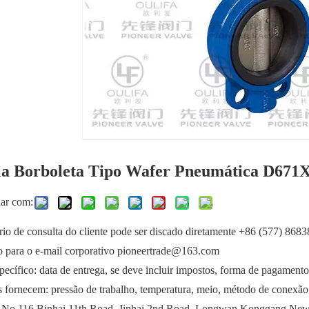
la Borboleta Tipo Wafer Pneumática D671
har com:
io de consulta do cliente pode ser discado diretamente +86 (577) 868
o para o e-mail corporativo pioneertrade@163.com
ecífico: data de entrega, se deve incluir impostos, forma de pagamento e
s fornecem: pressão de trabalho, temperatura, meio, método de conexão
 No.116 Binhai 11th Road, Jinhai 2nd Road, Longwan Konggang New