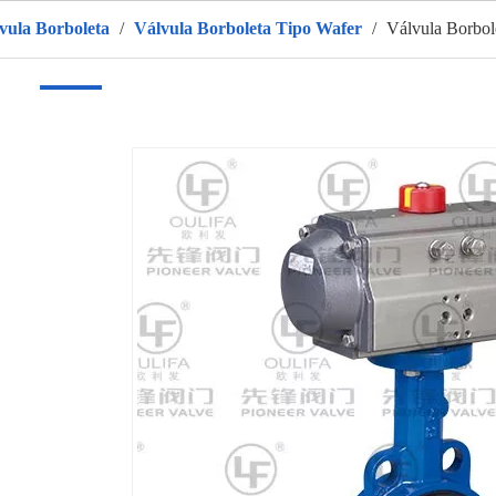
vula Borboleta
/
Válvula Borboleta Tipo Wafer
/
Válvula Borbo
r
Produtos
Sobre nós
QUENTE
Aplicativo
Vídeo