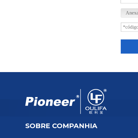
Anexa
Válvula borboleta tipo wafer com bons recursos de controle de fluxo
SOBRE COMPANHIA