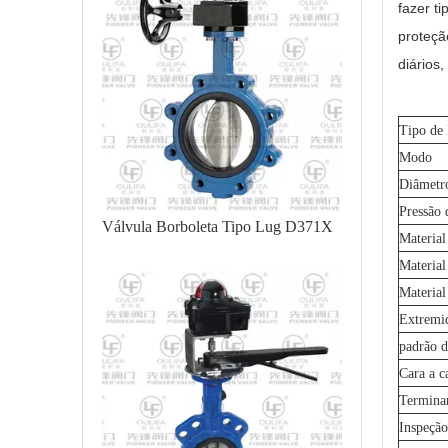
fazer t
proteçã
diários
Tipo de
Modo
Diâmetr
Pressão 
Válvula Borboleta Tipo Lug D371X
Material
Material
Material
Extremi
padrão d
Cara a c
Termina
Inspeção