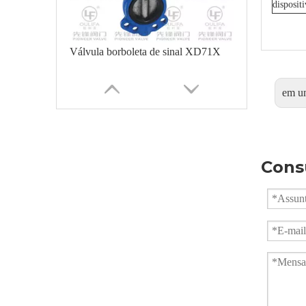
disposit
Válvula borboleta de sinal XD71X
em u
Cons
Manual Cast Iron Wafer Butterfly Valve Waterworks