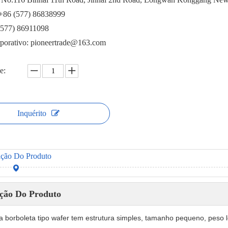
 +86 (577) 86838999
(577) 86911098
rporativo: pioneertrade@163.com
e:
Inquérito
ição Do Produto
ição Do Produto
la borboleta tipo wafer tem estrutura simples, tamanho pequeno, peso l