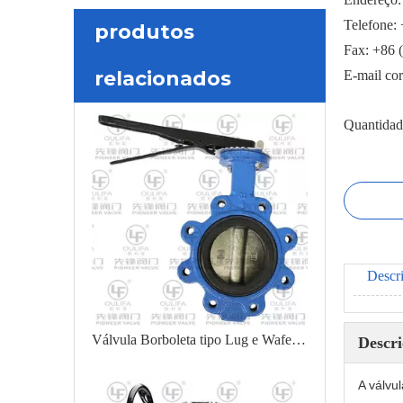
Telefone:
produtos
Fax: +86 
relacionados
E-mail co
Quantidad
Descr
Válvula Borboleta tipo Lug e Wafer D71X
Descr
A válvu