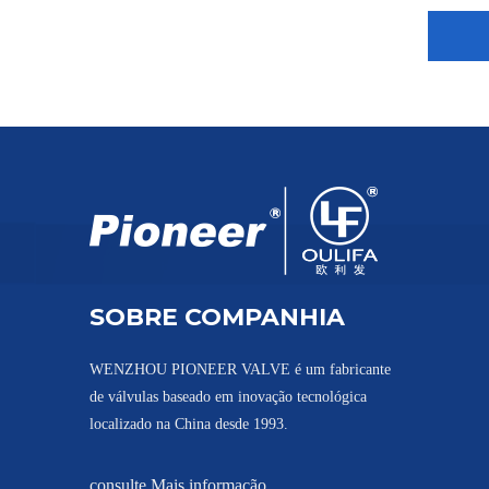
Válvula de esfera tipo wafer forjado para pó de alta pressão
SOBRE COMPANHIA
WENZHOU PIONEER VALVE é um fabricante
de válvulas baseado em inovação tecnológica
Plantas farmacêuticas de válvula de esfera wafer de alta pressão
localizado na China desde 1993.
consulte Mais informação