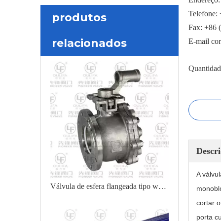
Telefone:
produtos
Fax: +86 
relacionados
E-mail co
Quantidad
Descri
A válvu
Válvula de esfera flangeada tipo wafer de curta distância
monoblo
cortar 
porta c