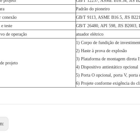
e projeto
GB/T 12237, ASME B16.34, JIS B
ara
Padrão do pioneiro
r conexão
GB/T 9113, ASME B16.5, JIS B22
 e teste
GB/T 26480, API 598, JIS B2003,
ivo de operação
atuador elétrico
1) Corpo de fundição de investimen
2) Haste à prova de explosão
3) Plataforma de montagem direta 
de projeto
4) Dispositivo antiestático opcional
5) Porta O opcional, porta V, porta 
6) Projete conforme exigência do cl
m: