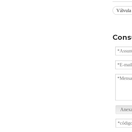
Válvula 
Cons
Válvula de esfera tipo wafer forjada para alta pressão
Anexa