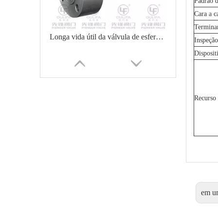
Padrão d
Cara a c
Termina
Longa vida útil da válvula de esfera tipo wafer forjado
Inspeção
Disposit
Recurso 
Válvula de esfera compacta tipo wafer com estrutura de peça única
em u