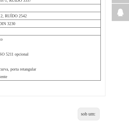
2071, RUÍDO 3357
12, RUÍDO 2542
 DIN 3230
to
ISO 5211 opcional
curva, porta retangular
iente
sob um: