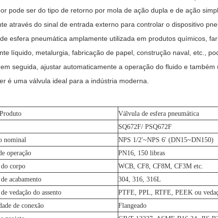
or pode ser do tipo de retorno por mola de ação dupla e de ação sim
ente através do sinal de entrada externo para controlar o dispositivo pn
 de esfera pneumática amplamente utilizada em produtos químicos, farm
nte líquido, metalurgia, fabricação de papel, construção naval, etc., p
, em seguida, ajustar automaticamente a operação do fluido e também
fer é uma válvula ideal para a indústria moderna.
 Produto
Válvula de esfera pneumática
SQ672F/ PSQ672F
o nominal
NPS 1/2'~NPS 6' (DN15~DN150)
de operação
PN16, 150 libras
 do corpo
WCB, CF8, CF8M, CF3M etc.
 de acabamento
304, 316, 316L
 de vedação do assento
PTFE, PPL, RTFE, PEEK ou vedação
dade de conexão
Flangeado