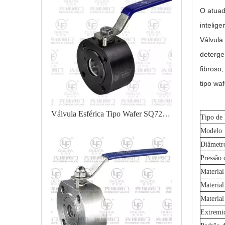
O atuad
intelig
Válvula
deterge
fibroso
tipo wa
Válvula Esférica Tipo Wafer SQ72F-150LbC
Tipo de
Modelo
Diâmetr
Pressão 
Material
Material
Material
Extremi