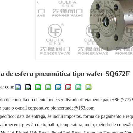
la de esfera pneumática tipo wafer SQ672F
har com:
io de consulta do cliente pode ser discado diretamente para +86 (577
o para o e-mail corporativo pioneertrade@163.com
ecífico: data de entrega, se inclui impostos, forma de pagamento e requi
s fornecem: pressão de trabalho, temperatura, meio, método de conexão
 No.116 Binhai 11th Road, Jinhai 2nd Road, Longwan Konggang New