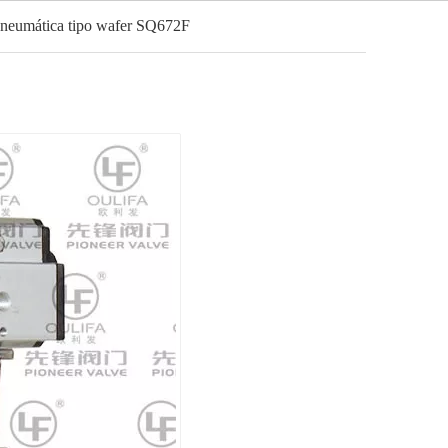
 pneumática tipo wafer SQ672F
Português
Notícias
Contato