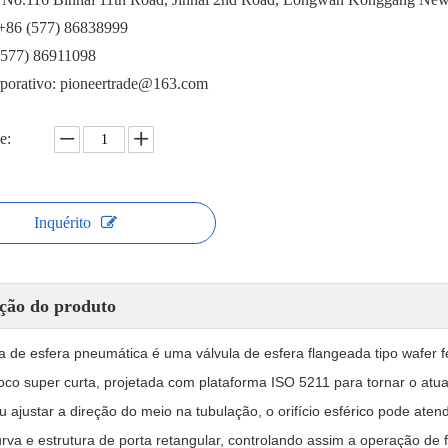
 +86 (577) 86838999
(577) 86911098
rporativo: pioneertrade@163.com
e:
Inquérito
ção do produto
la de esfera pneumática é uma válvula de esfera flangeada tipo wafer f
co super curta, projetada com plataforma ISO 5211 para tornar o atua
ou ajustar a direção do meio na tubulação, o orifício esférico pode ate
urva e estrutura de porta retangular, controlando assim a operação de f