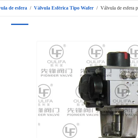
vula de esfera
/
Válvula Esférica Tipo Wafer
/
Válvula de esfera
r
Produtos
Sobre nós
QUENTE
Aplicativo
Vídeo