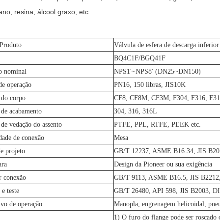
ano, resina, álcool graxo, etc. .
 Produto
Válvula de esfera de descarga inferior
BQ4C1F/BGQ41F
o nominal
NPS1'~NPS8' (DN25~DN150)
de operação
PN16, 150 libras, JIS10K
 do corpo
CF8, CF8M, CF3M, F304, F316, F316
 de acabamento
304, 316, 316L
 de vedação do assento
PTFE, PPL, RTFE, PEEK etc.
dade de conexão
Mesa
e projeto
GB/T 12237, ASME B16.34, JIS B2
ara
Design da Pioneer ou sua exigência
r conexão
GB/T 9113, ASME B16.5, JIS B221
 e teste
GB/T 26480, API 598, JIS B2003, D
ivo de operação
Manopla, engrenagem helicoidal, pneu
1) O furo do flange pode ser roscado 