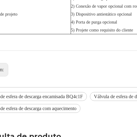
2) Conexão de vapor opcional com ros
de projeto
3) Dispositivo antiestático opcional
4) Porta de purga opcional
5) Projete como requisito do cliente
m:
 de esfera de descarga encamisada BQ4c1F
Válvula de esfera de 
 de esfera de descarga com aquecimento
ulta de produto