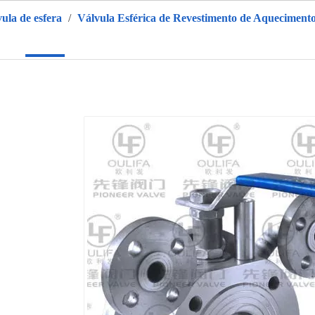
vula de esfera
/
Válvula Esférica de Revestimento de Aqueciment
r
Produtos
Sobre nós
QUENTE
Aplicativo
Vídeo