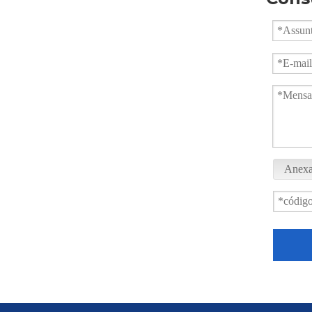
Anexa
Válvula de esfera sanitária com jaqueta Tri-Clamp totalmente polida