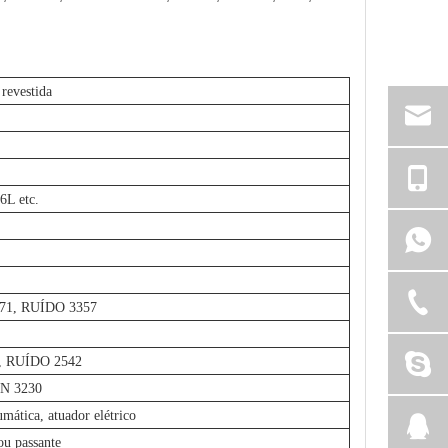
 revestida
L etc.
071, RUÍDO 3357
2, RUÍDO 2542
IN 3230
mática, atuador elétrico
ou passante