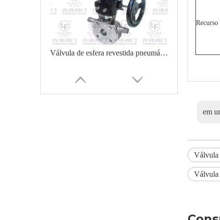
Recurso 
Válvula de esfera revestida pneumática de ação única com volante
em u
Válvula
Válvula
Válvula de esfera inferior revestida para material viscoso
Cons