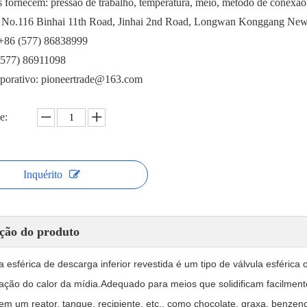
s fornecem: pressão de trabalho, temperatura, meio, método de conexão
 No.116 Binhai 11th Road, Jinhai 2nd Road, Longwan Konggang New
 +86 (577) 86838999
(577) 86911098
rporativo: pioneertrade@163.com
e:
Inquérito
ção do produto
la esférica de descarga inferior revestida é um tipo de válvula esféri
ação do calor da mídia.Adequado para meios que solidificam facilmente
em um reator, tanque, recipiente, etc., como chocolate, graxa, benzeno,