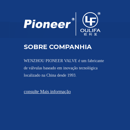
Válvula de esfera wafer revestida de aço inoxidável
SOBRE COMPANHIA
WENZHOU PIONEER VALVE é um fabricante
de válvulas baseado em inovação tecnológica
localizado na China desde 1993.
consulte Mais informação
Válvula de esfera com revestimento de flange integrado