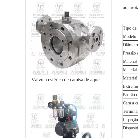
poliuret
Tipo de
Modelo
Diâmetr
Pressão 
Material
Material
Material
Válvula esférica de camisa de aquecimento com controle V-Port opcional
Extremi
Padrão d
Cara a c
Termina
Inspeção
Disposit