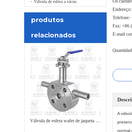
Os cliente
Válvula de esfera a vácuo
Endereço:
Telefone:
produtos
Fax: +86 
relacionados
E-mail co
Quantidad
Descri
A válvu
Válvula de esfera wafer de jaqueta para baixa temperatura
preserv
normal 