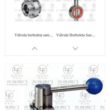
Válvula borboleta sanitária de rosca macho WD21F
Válvula Borboleta Sanitária tipo Wafer D71X
Válvula borboleta sanitária com flange WD41X
Válvula Borboleta de Solda de Topo Sanitária 3PC WD61X-10RL