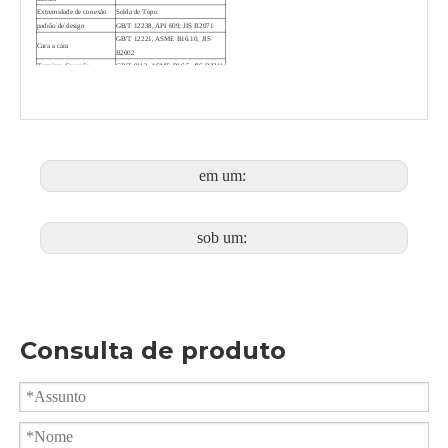
Extremidade de conexão
Solda de Topo
padrão de design
GB/T 12238, API 609, JIS B2071
GB/T 12221, ASME B16.10, JIS
Cara a cara
B2002
Terminar Conexão
GB/T 9113, ASME B16.5, JIS B2211
Inspeção e teste
GB/T 26480, API 598, JIS B2003
Punho, sinal, pneumático, atuador
dispositivo de operação
elétrico
em um:
sob um:
Consulta de produto