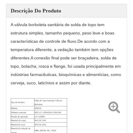
Descrição Do Produto
A válvula borboleta sanitária de solda de topo tem
estrutura simples, tamanho pequeno, peso leve e boas
características de controle de fluxo.De acordo com a
temperatura diferente, a vedação também tem opções
diferentes.A conexão final pode ser braçadeira, solda de
topo, bolacha, rosca e flange, foi usada principalmente em
indústrias farmacêuticas, bioquímicas e alimentícias, como
cerveja, suco, laticínios e assim por diante.
Solda de Topo Sanitária
Válvula
Tipo de Produto
Borboleta
Modelo
WD61X
Diâmetro nominal
NPS 1/2'~NPS4'(D15~DN100)
Pressão de operação
1,0~1,6MPa
Material do corpo
304.316.316L
Material de corte
304.316.316L
Material de vedação do
NBR, EPDM, SIL, PTFE
assento